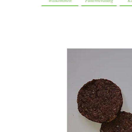
Willkommen
Futterberatung
Ka