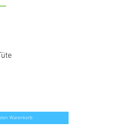
üte
 den Warenkorb