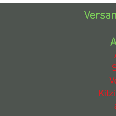
Versan
A
S
V
Kitz