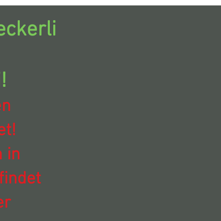
ckerli
!
en
t!
 in
findet
er