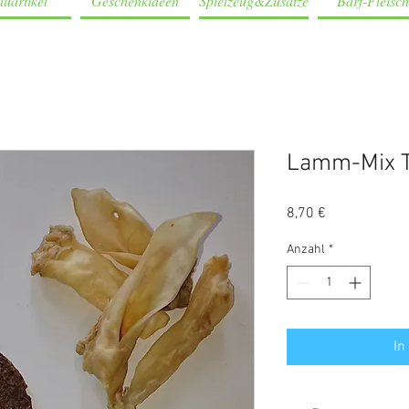
uartikel
Geschenkideen
Spielzeug&Zusätze
Barf-Fleisch
Lamm-Mix T
Preis
8,70 €
Anzahl
*
In