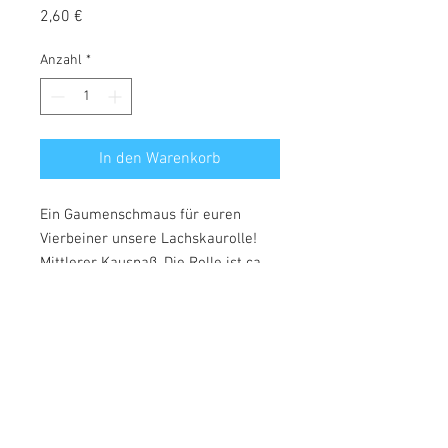
Preis
2,60 €
Anzahl
*
In den Warenkorb
Ein Gaumenschmaus für euren
Vierbeiner unsere Lachskaurolle!
Mittlerer Kauspaß. Die Rolle ist ca.
15cm lang.
Zusammensetzung: 90% Rinderhaut,
5% Lachshaut, 4% Pansenmehl, 1%
Ochsenziemer
Analytische Bestandteile:
Rohprotein: 90,1%