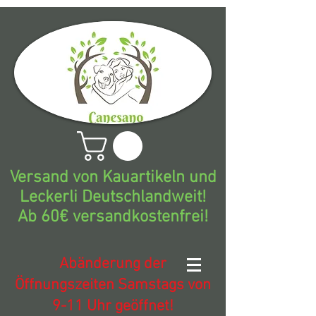
Versand von Kauartikeln und
Leckerli Deutschlandweit!
Ab 60€ versandkostenfrei!
Abänderung der
Öffnungszeiten Samstags von
9-11 Uhr geöffnet!