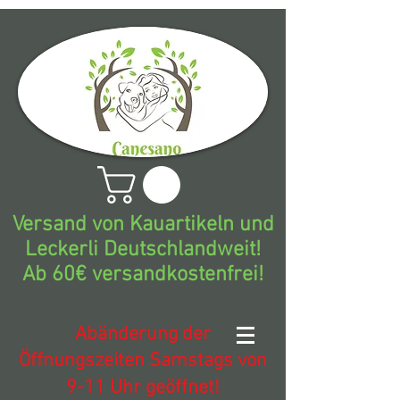
Versand von Kauartikeln und
Leckerli Deutschlandweit!
Ab 60€ versandkostenfrei!
Abänderung der
Öffnungszeiten Samstags von
9-11 Uhr geöffnet!