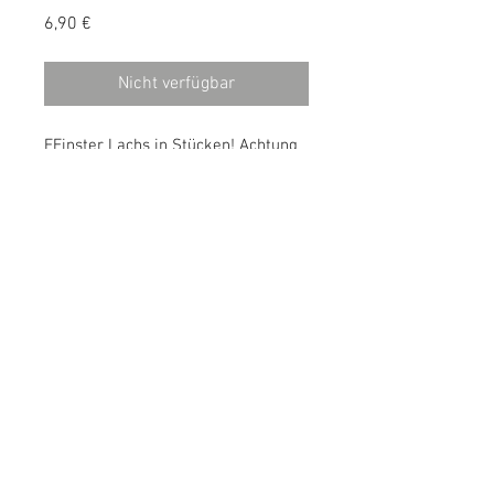
Preis
6,90 €
Nicht verfügbar
FEinster Lachs in Stücken! Achtung
enthält auch Gräten und Haut!
Analytische Bestandteile:
Rohprotein: 14%
Rohfett: 10%
Rohasche: 5%
Wasser: 78%
© 2018 by Canesano. Proudly
created with
Wix.com