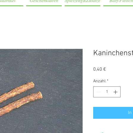
uartikel
Geschenkideen
Spielzeug&Zusätze
Barf-Fleisch
Kaninchenst
Preis
0,40 €
Anzahl
*
In