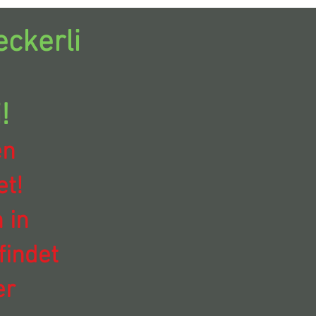
ckerli
!
en
t!
 in
findet
er