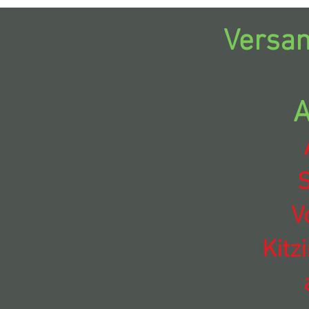
Versan
A
S
V
Kitz