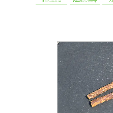
Willkommen
Futterberatung
Ka