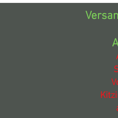
Versan
A
S
V
Kitz