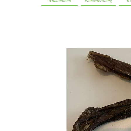
Willkommen
Futterberatung
Ka