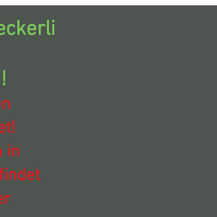
ckerli
!
en
t!
 in
findet
er