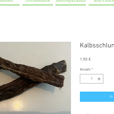
uartikel
Geschenkideen
Spielzeug&Zusätze
Barf-Fleisch
Kalbsschlu
Preis
1,90 €
Anzahl
*
In