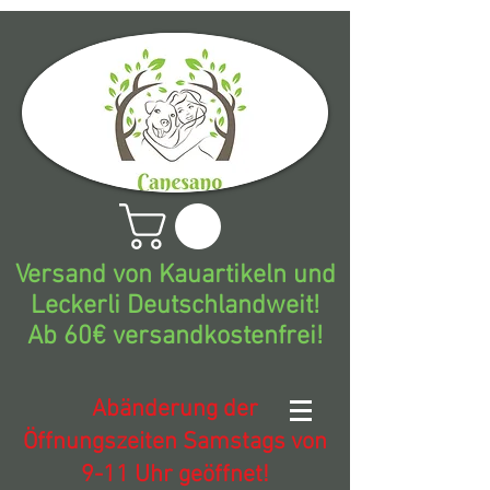
Versand von Kauartikeln und
Leckerli Deutschlandweit!
Ab 60€ versandkostenfrei!
Abänderung der
Öffnungszeiten Samstags von
9-11 Uhr geöffnet!