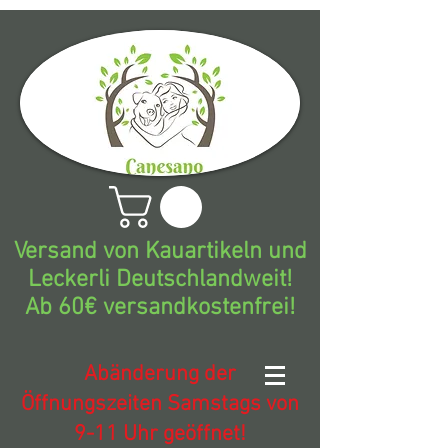
Versand von Kauartikeln und
Leckerli Deutschlandweit!
Ab 60€ versandkostenfrei!
Abänderung der
Öffnungszeiten Samstags von
9-11 Uhr geöffnet!