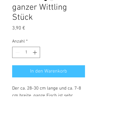
ganzer Wittling
Stück
Preis
3,90 €
Anzahl
*
In den Warenkorb
Der ca. 28-30 cm lange und ca. 7-8
cm breite, ganze Fisch ist sehr
robust und im Verhältnis zu
anderen getrockneten Fischen sehr
hart. Ideal auch für mittlere und
größere Rassen, die gerne Fisch
mögen und dabei auf ein längeres