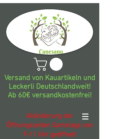
Versand von Kauartikeln und
Leckerli Deutschlandweit!
Ab 60€ versandkostenfrei!
Abänderung der
Öffnungszeiten Samstags von
9-11 Uhr geöffnet!