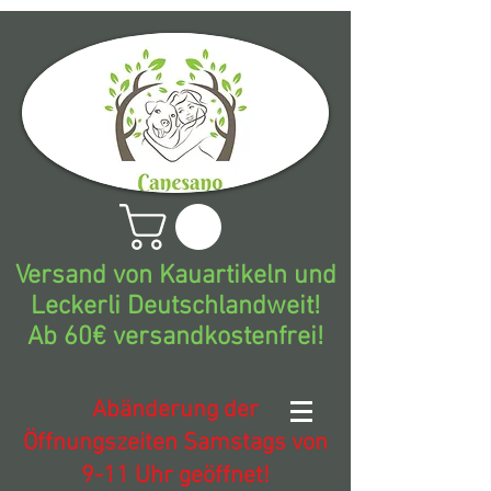
Versand von Kauartikeln und
Leckerli Deutschlandweit!
Ab 60€ versandkostenfrei!
Abänderung der
Öffnungszeiten Samstags von
9-11 Uhr geöffnet!