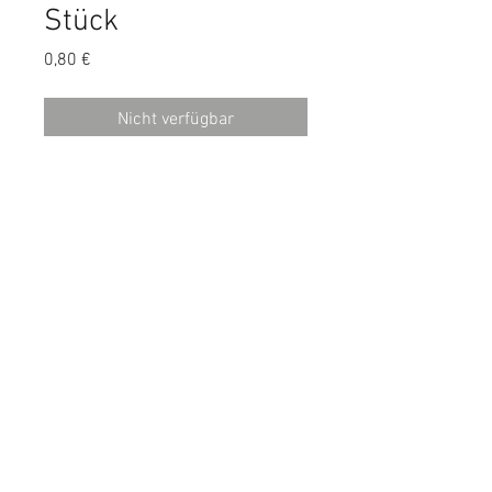
Stück
Preis
0,80 €
Nicht verfügbar
Schmackhafte Forellenwürstli! Ideal
für Fischliebhaber!
Zusammensetzung: Forelle,
Süßkartoffel, Zucchini, Kokos, Salz!
Rohprotein: 72,4%, Fettgehalt:
10,6%, Rohasche: 6,9%
© 2018 by Canesano. Proudly
created with
Wix.com