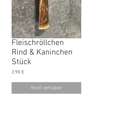
Fleischröllchen
Rind & Kaninchen
Stück
Preis
2,90 €
Nicht verfügbar
Super leckerer Kauspaß auch für
Welpen und kleine Hunde geeignet.
Außen Rinderschlund, innen
leckeres Kaninchenfleisch. Ca 13cm