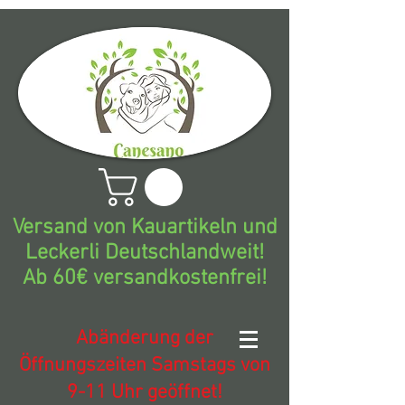
Versand von Kauartikeln und
Leckerli Deutschlandweit!
Ab 60€ versandkostenfrei!
Abänderung der
Öffnungszeiten Samstags von
9-11 Uhr geöffnet!