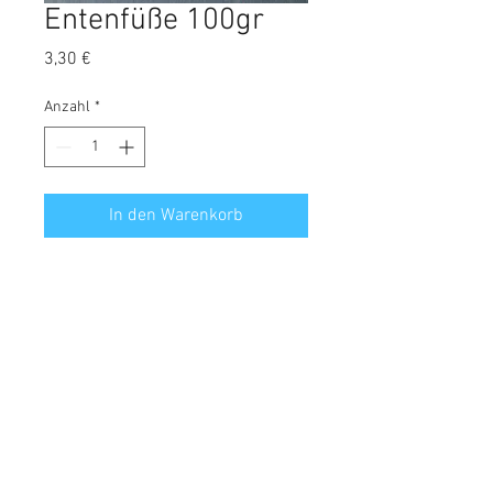
Entenfüße 100gr
Preis
3,30 €
Anzahl
*
In den Warenkorb
Schmackhafte knackige Entenfüße
für ihren Vierbeiner!
Analytische Bestandteile:
Rohprotein: 53,4%
Fett: 25,3%
Rohfaser: 2%