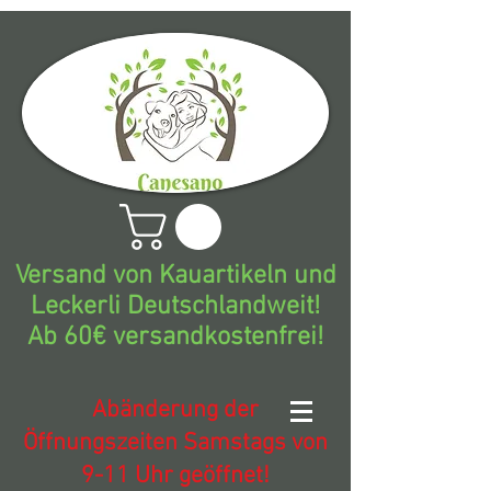
Versand von Kauartikeln und
Leckerli Deutschlandweit!
Ab 60€ versandkostenfrei!
Abänderung der
Öffnungszeiten Samstags von
9-11 Uhr geöffnet!