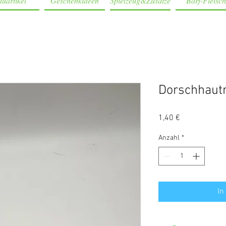
uartikel
Geschenkideen
Spielzeug&Zusätze
Barf-Fleisch
Dorschhautr
Preis
1,40 €
Anzahl
*
In