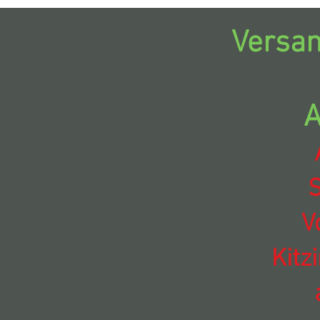
Versan
A
S
V
Kitz