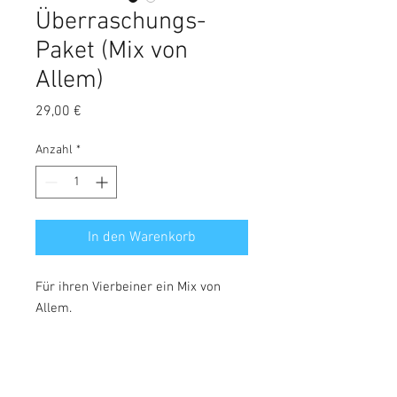
Überraschungs-
Paket (Mix von
Allem)
Preis
29,00 €
Anzahl
*
In den Warenkorb
Für ihren Vierbeiner ein Mix von
Allem.
Inhalt des Paketes:
Ein bunter Mix aus unseren
Produkten! Enthält Rind, Huhn, Fisch,
Ente und Kaninchen!